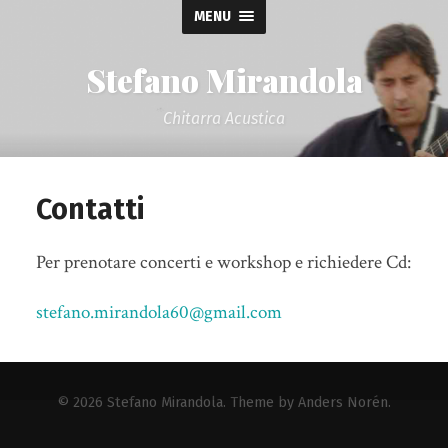
MENU
Stefano Mirandola
Chitarra Acustica
Contatti
Per prenotare concerti e workshop e richiedere Cd:
stefano.mirandola60@gmail.com
© 2026
Stefano Mirandola
. Theme by
Anders Norén
.