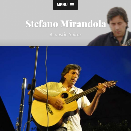
MENU
Stefano Mirandola
Acoustic Guitar